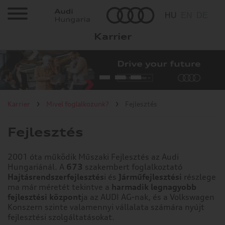
Cookie
HU
EN
DE
beállítások
Karrier
Az ön adatvédelme
Karrier
Működéshez szükséges
sütik
Állásajánlatok
Statisztika készítéshez
szükséges sütik
Mivel foglalkozunk?
Marketinghez szükséges
Karrier
Mivel foglalkozunk?
Fejlesztés
sütik
Bővebb információk
Gyártás
Fejlesztés
Az ön
Fejlesztés
adatvédelme
2001 óta működik Műszaki Fejlesztés az Audi
Hungariánál. A
673
szakembert foglalkoztató
Műszaki területek
Hajtásrendszerfejlesztés
i és
Járműfejlesztési
részlege
Amikor
ma már méretét tekintve a
harmadik legnagyobb
Villamos hajtások
ellátogat
fejlesztési központ
ja az AUDI AG-nak, és a Volkswagen
egy
Konszern szinte valamennyi vállalata számára nyújt
IT
weboldalra,
fejlesztési szolgáltatásokat.