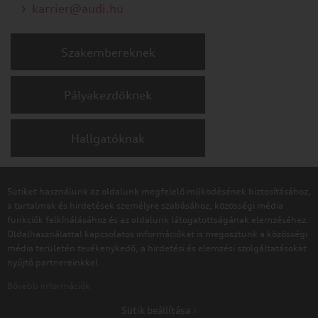
karrier@audi.hu
Szakembereknek
Pályakezdőknek
Hallgatóknak
Aktuális híreinket a
Hírek
oldalon olvashatja.
Sütiket használunk az oldalunk megfelelő működésének biztosításához,
a tartalmak és hirdetések személyre szabásához, közösségi média
Amennyiben a sajtóanyagokkal kapcsolatban további
funkciók felkínálásához és az oldalunk látogatottságának elemzéséhez.
információra van szüksége, kérjük forduljon a
Oldalhasználattal kapcsolatos információkat is megosztunk a közösségi
Vállalati kommunikáció területének munkatársaihoz.
média területén tevékenykedő, a hirdetési és elemzési szolgáltatásokat
nyújtó partnereinkkel.
Kapcsolatfelvételi űrlap
Bővebb információk
Sütik beállítása