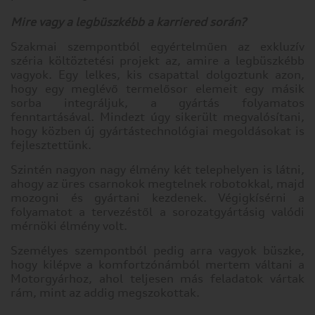
Mire vagy a legbüszkébb a karriered során?
Szakmai szempontból egyértelműen az exkluzív
széria költöztetési projekt az, amire a legbüszkébb
vagyok. Egy lelkes, kis csapattal dolgoztunk azon,
hogy egy meglévő termelősor elemeit egy másik
sorba integráljuk, a gyártás folyamatos
fenntartásával. Mindezt úgy sikerült megvalósítani,
hogy közben új gyártástechnológiai megoldásokat is
fejlesztettünk.
Szintén nagyon nagy élmény két telephelyen is látni,
ahogy az üres csarnokok megtelnek robotokkal, majd
mozogni és gyártani kezdenek. Végigkísérni a
folyamatot a tervezéstől a sorozatgyártásig valódi
mérnöki élmény volt.
Személyes szempontból pedig arra vagyok büszke,
hogy kilépve a komfortzónámból mertem váltani a
Motorgyárhoz, ahol teljesen más feladatok vártak
rám, mint az addig megszokottak.