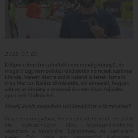
2025. 07. 09.
Kilépni a komfortzónából nem mindig könnyű, de
megéri! Egy nemzetközi kiküldetés nemcsak szakmai
kihívás, hanem életre szóló kaland is lehet. Ismerd
meg Marton Balázs történetét, aki elmeséli, hogyan
vált ez az élmény a szakmai és személyes fejlődés
igazi mérföldkövévé.
Mesélj kicsit magadról! Hol kezdődött a történeted?
Veszprém megyében, Halimbán nőttem fel, de 2008
óta Győrzámolyon élek. Gépészmérnökként
végeztem a Veszprémi Egyetemen, és karrierem
elején rövid ideig egy nemzetközi élelmiszer-