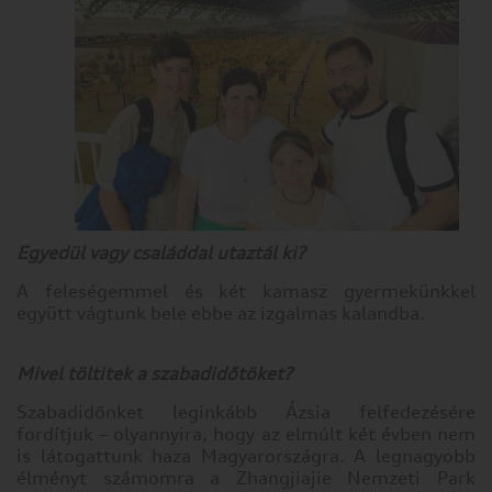
Egyedül vagy családdal utaztál ki?
A feleségemmel és két kamasz gyermekünkkel
együtt vágtunk bele ebbe az izgalmas kalandba.
Mivel töltitek a szabadidőtöket?
Szabadidőnket leginkább Ázsia felfedezésére
fordítjuk – olyannyira, hogy az elmúlt két évben nem
is látogattunk haza Magyarországra. A legnagyobb
élményt számomra a Zhangjiajie Nemzeti Park