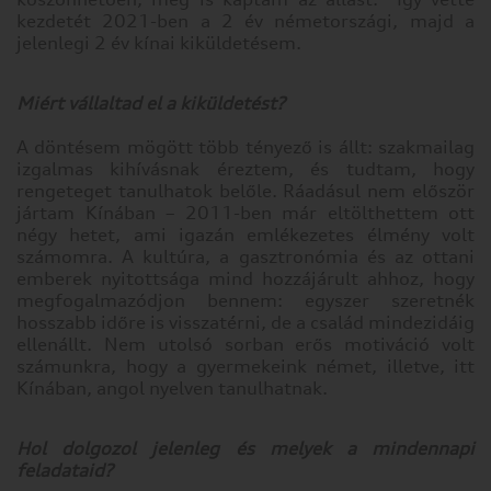
kezdetét 2021-ben a 2 év németországi, majd a
jelenlegi 2 év kínai kiküldetésem.
Miért vállaltad el a kiküldetést?
A döntésem mögött több tényező is állt: szakmailag
izgalmas kihívásnak éreztem, és tudtam, hogy
rengeteget tanulhatok belőle. Ráadásul nem először
jártam Kínában – 2011-ben már eltölthettem ott
négy hetet, ami igazán emlékezetes élmény volt
számomra. A kultúra, a gasztronómia és az ottani
emberek nyitottsága mind hozzájárult ahhoz, hogy
megfogalmazódjon bennem: egyszer szeretnék
hosszabb időre is visszatérni, de a család mindezidáig
ellenállt. Nem utolsó sorban erős motiváció volt
számunkra, hogy a gyermekeink német, illetve, itt
Kínában, angol nyelven tanulhatnak.
Cookie
Hol dolgozol jelenleg és melyek a mindennapi
beállítások
feladataid?