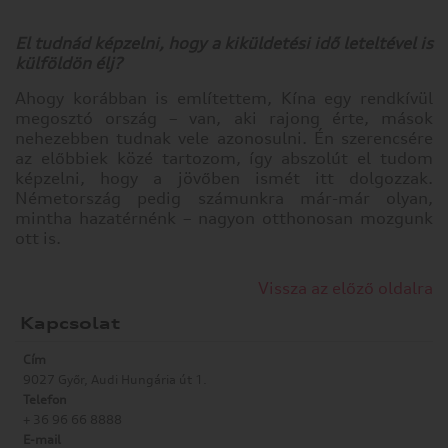
El tudnád képzelni, hogy a kiküldetési idő leteltével is
külföldön élj?
Ahogy korábban is említettem, Kína egy rendkívül
megosztó ország – van, aki rajong érte, mások
nehezebben tudnak vele azonosulni. Én szerencsére
az előbbiek közé tartozom, így abszolút el tudom
képzelni, hogy a jövőben ismét itt dolgozzak.
Németország pedig számunkra már-már olyan,
mintha hazatérnénk – nagyon otthonosan mozgunk
ott is.
Vissza az előző oldalra
Kapcsolat
Cím
9027 Győr, Audi Hungária út 1.
Telefon
+ 36 96 66 8888
E-mail