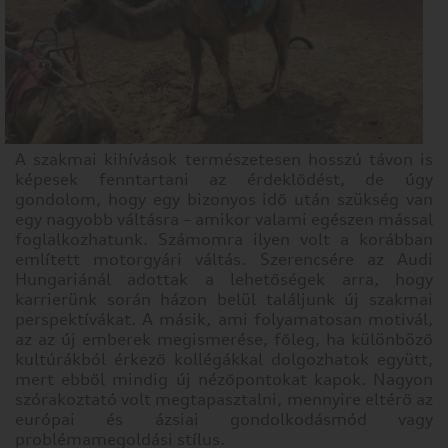
A szakmai kihívások természetesen hosszú távon is
képesek fenntartani az érdeklődést, de úgy
gondolom, hogy egy bizonyos idő után szükség van
egy nagyobb váltásra – amikor valami egészen mással
foglalkozhatunk. Számomra ilyen volt a korábban
említett motorgyári váltás. Szerencsére az Audi
Hungariánál adottak a lehetőségek arra, hogy
karrierünk során házon belül találjunk új szakmai
perspektívákat. A másik, ami folyamatosan motivál,
az az új emberek megismerése, főleg, ha különböző
kultúrákból érkező kollégákkal dolgozhatok együtt,
mert ebből mindig új nézőpontokat kapok. Nagyon
szórakoztató volt megtapasztalni, mennyire eltérő az
európai és ázsiai gondolkodásmód vagy
problémamegoldási stílus.