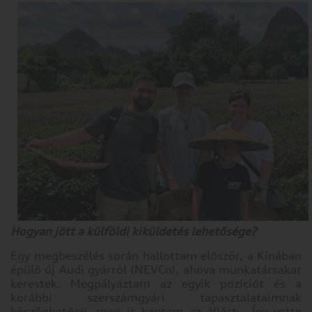
Hogyan jött a külföldi kiküldetés lehetősége?
Egy megbeszélés során hallottam először, a Kínában
épülő új Audi gyárról (NEVCo), ahova munkatársakat
kerestek. Megpályáztam az egyik pozíciót és a
korábbi szerszámgyári tapasztalataimnak
köszönhetően, meg is kaptam az állást. Így vette