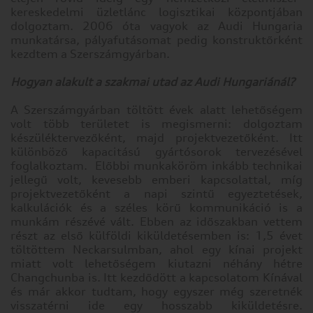
kereskedelmi üzletlánc logisztikai központjában
dolgoztam. 2006 óta vagyok az Audi Hungaria
munkatársa, pályafutásomat pedig konstruktőrként
kezdtem a Szerszámgyárban.
Hogyan alakult a szakmai utad az Audi Hungariánál?
A Szerszámgyárban töltött évek alatt lehetőségem
volt több területet is megismerni: dolgoztam
készüléktervezőként, majd projektvezetőként. Itt
különböző kapacitású gyártósorok tervezésével
foglalkoztam. Előbbi munkaköröm inkább technikai
jellegű volt, kevesebb emberi kapcsolattal, míg
projektvezetőként a napi szintű egyeztetések,
kalkulációk és a széles körű kommunikáció is a
munkám részévé vált. Ebben az időszakban vettem
részt az első külföldi kiküldetésemben is: 1,5 évet
töltöttem Neckarsulmban, ahol egy kínai projekt
miatt volt lehetőségem kiutazni néhány hétre
Changchunba is. Itt kezdődött a kapcsolatom Kínával
és már akkor tudtam, hogy egyszer még szeretnék
visszatérni ide egy hosszabb kiküldetésre.