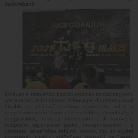
gyűjthet
kultúrában?
be
a
böngészőjéről,
amit
az
esetek
többségében
sütik
segítségével
végez.
Az
információk
vonatkozhatnak
Önre
Kínában a személyes kapcsolatoknak sokkal nagyobb
mint
szerepe van, mint nálunk. A lényeges dolgokat sokkal
felhasználóra,
inkább az ebédszünetekben egyeztetik, mint a
megbeszéléseken. Ezen a téren több a hasonlóság a
a
magyarokkal, mint a németekkel. A szervezet
preferenciáira,
felépítése ugyanakkor sokkal hierarchikusabb – a
az
döntések jellemzően felülről jönnek, így az egyéni
Ön
mozgástér kisebb, különösen mérnöki területen.
által