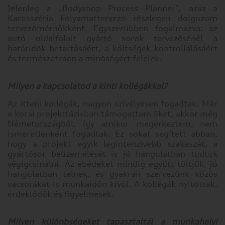
Az ön adatvédelme
Jelenleg a „Bodyshop Process Planner”, azaz a
Karosszéria Folyamattervező részlegen dolgozom
Működéshez szükséges
sütik
tervezőmérnökként. Egyszerűbben fogalmazva: az
autó oldalfalait gyártó sorok tervezésénél a
Statisztika készítéshez
szükséges sütik
határidők betartásáért, a költségek kontrollálásáért
és természetesen a minőségért felelek.
Marketinghez szükséges
sütik
Bővebb információk
Milyen a kapcsolatod a kinti kollégákkal?
Az itteni kollégák, nagyon szívélyesen fogadtak. Már
Az ön
a korai projektfázisban támogattam őket, akkor még
adatvédelme
Németországból, így amikor megérkeztem, nem
ismeretlenként fogadtak. Ez sokat segített abban,
hogy a projekt egyik legintenzívebb szakaszát, a
Amikor
gyártósor beüzemelését is jó hangulatban tudtuk
ellátogat
végigcsinálni. Az ebédeket mindig együtt töltjük, jó
egy
hangulatban telnek, és gyakran szervezünk közös
weboldalra,
vacsorákat is munkaidőn kívül. A kollégák nyitottak,
az
érdeklődők és figyelmesek.
információkat
tárolhat
vagy
Milyen különbségeket tapasztaltál a munkahelyi