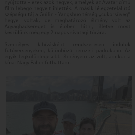
nyújtotta – ezek azok hegyek, amelyek az Avatar című
film lebegő hegyeit ihlették. A másik lélegzetelállító
szépségű táj a Guilin - Yangshuo térség „cukorsüveg”
hegyei voltak, de meghatározó élmény volt az
Agyaghadsereget is élőben látni, illetve most
készülünk még egy 2 napos sivatagi túrára.
Személyes kihívásként rendszeresen indulok
futóversenyeken, különböző nemzeti parkokban. Az
egyik legkülönlegesebb élményem az volt, amikor a
kínai Nagy Falon futhattam.