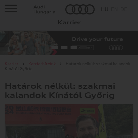
HU
EN
DE
Karrier
Karrier
Állásajánlatok
Mivel foglalkozunk?
Karrier
Karrierhíreink
Határok nélkül: szakmai kalandok
Kínától Győrig
Miért érdemes?
Határok nélkül: szakmai
kalandok Kínától Győrig
Hallgatóknak/diákoknak
Karrierhíreink
Gyárlátogatás