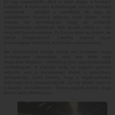
Ez egy csapatjáték, ahol a siker alapja a bizalom
a
kiépítése. A kulturális különbségek sokszor kihívást
különböző
jelentenek – például a személyes tér vagy az
kategóriák
adatvédelem fogalma teljesen mást jelent, mint
fejlécére.
nálunk. Itt természetes, hogy az emberek
Tudnia
fényképeznek, videóznak, akár kérdés nélkül is – ezt
kell
meg kell tanulni kezelni. Ez furcsa lehet az elején, de
azonban,
idővel megszokható. Cserébe viszont olyan
hogy
biztonságban élhetünk, mint talán sehol máshol.
néhány
sütitípus
Aki kiküldetésre készül, annak azt javaslom, hogy
blokkolása
beszélgessen olyanokkal, akik már éltek vagy
érintheti
dolgoztak Kínában – lehetőleg friss tapasztalatokkal
az
rendelkeznek. A digitális világ itt nagyon gyorsan
változik, ami a mindennapi életet is jelentősen
oldal
befolyásolja. Ezért fontos, hogy a legaktuálisabb
használatának
információkra támaszkodjunk. De ha valakit vonz ez
élményét
a kaland, ne habozzon – biztos vagyok benne, hogy
és
életre szóló élmény lesz.
az
általunk
kínált
szolgáltatásokat.