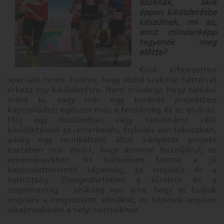
azoknak, akik
szabottabb
éppen kiküldetésbe
internetélményt
készülnek, mi az,
nyújtani.
amit mindenképp
Ön
tegyenek meg
dönti
előtte?
el,
Kína kifejezetten
hogy
speciális terep. Fontos, hogy stabil szakmai háttérrel
engedélyezi-
érkezz egy kiküldetésre. Nem mindegy, hogy tanulni
e
mész ki, vagy már egy konkrét projekthez
meghatározott
kapcsolódsz: egészen más a felelősség és az elvárás.
típusú
Míg egy ösztöndíjas vagy tanulmányi célú
sütik
kiküldetésnél az ismerkedés, fejlődés van fókuszban,
használatát.
addig egy munkáltató által irányított projekt
További
esetében már elvárt, hogy azonnal hozzájárulj az
részletekért
eredményekhez. Itt különösen fontos a jó
vagy
kapcsolatteremtő képesség, az empátia és a
az
nyitottság. Elengedhetetlen a türelem és a
alapértelmezett
rugalmasság – szükség van arra, hogy el tudjuk
beállítások
engedni a megszokott sémákat, és képesek legyünk
módosításához
alkalmazkodni a helyi normákhoz.
kattintson