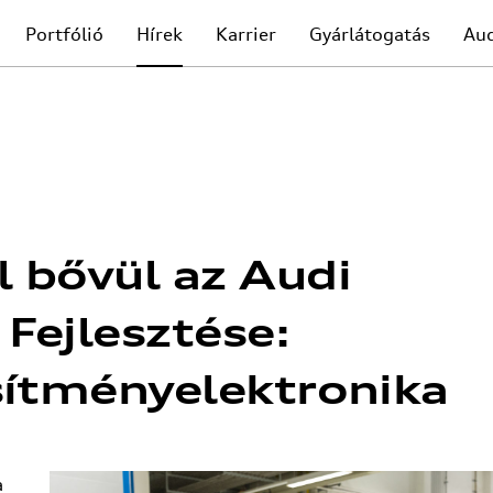
Portfólió
Hírek
Karrier
Gyárlátogatás
Au
 bővül az Audi
Fejlesztése:
sítményelektronika
a