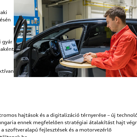
zaki
tésén
i gyár
iaként
ktívan
tromos hajtások és a digitalizáció térnyerése – új technol
ngaria ennek megfelelően stratégiai átalakítást hajt végr
, a szoftveralapú fejlesztések és a motorvezérlő