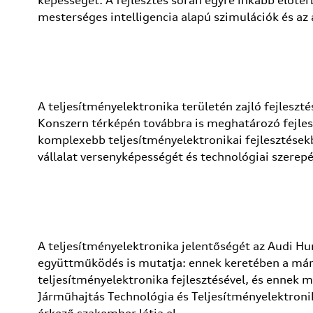
képességet. A fejlesztés során egyre inkább előtér
mesterséges intelligencia alapú szimulációk és az 
A teljesítményelektronika területén zajló fejlesz
Konszern térképén továbbra is meghatározó fejles
komplexebb teljesítményelektronikai fejlesztésekbe
vállalat versenyképességét és technológiai szerepé
A teljesítményelektronika jelentőségét az Audi Hu
együttműködés is mutatja: ennek keretében a már
teljesítményelektronika fejlesztésével, és ennek 
Járműhajtás Technológia és Teljesítményelektroni