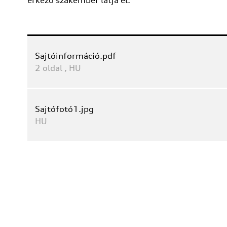
érkező szakember látja el.
Sajtóinformáció.pdf
2
oldal
,
HU
Sajtófotó1.jpg
HU