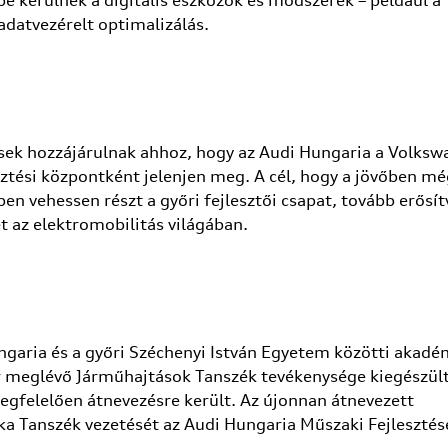
be kerülnek a digitális eszközök és módszerek – például a
adatvezérelt optimalizálás.
tések hozzájárulnak ahhoz, hogy az Audi Hungaria a Volks
ztési központként jelenjen meg. A cél, hogy a jövőben mé
n vehessen részt a győri fejlesztői csapat, tovább erősít
t az elektromobilitás világában.
ngaria és a győri Széchenyi István Egyetem közötti akadé
 meglévő Járműhajtások Tanszék tevékenysége kiegészült
megfelelően átnevezésre került. Az újonnan átnevezett
ka Tanszék vezetését az Audi Hungaria Műszaki Fejlesztés