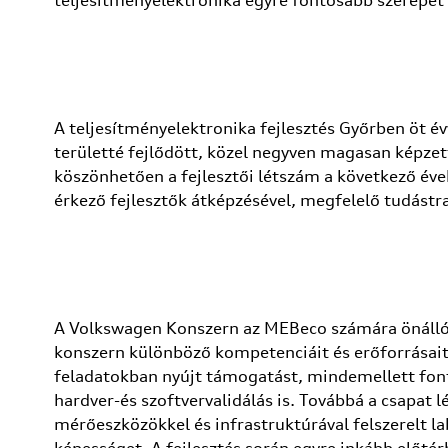
teljesítményelektronika egyre fontosabb szerepet 
A teljesítményelektronika fejlesztés Győrben öt év
területté fejlődött, közel negyven magasan képzet
köszönhetően a fejlesztői létszám a következő évek
érkező fejlesztők átképzésével, megfelelő tudástr
A Volkswagen Konszern az MEBeco számára önállóan
konszern különböző kompetenciáit és erőforrásait 
feladatokban nyújt támogatást, mindemellett fonto
hardver-és szoftvervalidálás is. Továbbá a csapat l
mérőeszközökkel és infrastruktúrával felszerelt l