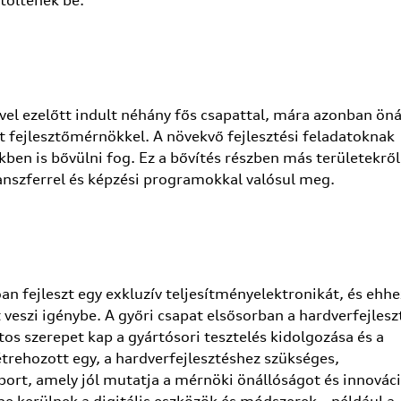
töltenek be.
vel ezelőtt indult néhány fős csapattal, mára azonban öná
t fejlesztőmérnökkel. A növekvő fejlesztési feladatoknak
ben is bővülni fog. Ez a bővítés részben más területekről
anszferrel és képzési programokkal valósul meg.
 fejleszt egy exkluzív teljesítményelektronikát, és ehhe
veszi igénybe. A győri csapat elsősorban a hardverfejlesz
s szerepet kap a gyártósori tesztelés kidolgozása és a
étrehozott egy, a hardverfejlesztéshez szükséges,
abort, amely jól mutatja a mérnöki önállóságot és innovác