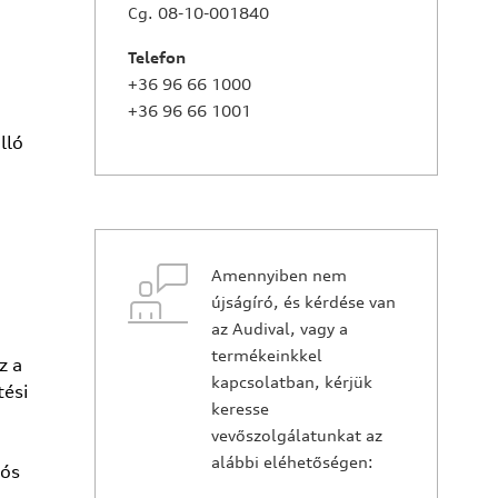
Cg. 08-10-001840
Telefon
+36 96 66 1000
+36 96 66 1001
lló
Amennyiben nem
újságíró, és kérdése van
az Audival, vagy a
termékeinkkel
z a
kapcsolatban, kérjük
tési
keresse
vevőszolgálatunkat az
alábbi eléhetőségen:
iós