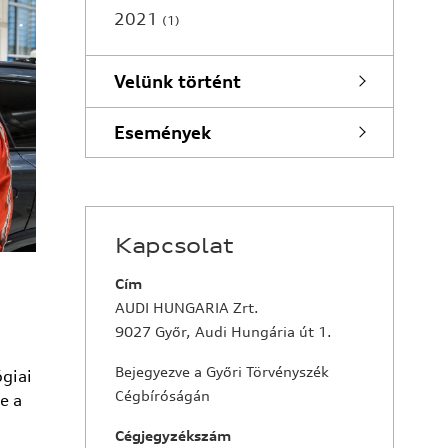
2021
1
Velünk történt
Események
Kapcsolat
Cím
AUDI HUNGARIA Zrt.
9027 Győr, Audi Hungária út 1.
Bejegyezve a Győri Törvényszék
ógiai
Cégbíróságán
e a
Cégjegyzékszám