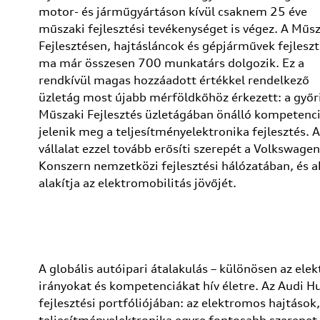
motor- és járműgyártáson kívül csaknem 25 éve
műszaki fejlesztési tevékenységet is végez. A Műs
Fejlesztésen, hajtásláncok és gépjárművek fejlesz
ma már összesen 700 munkatárs dolgozik. Ez a
rendkívül magas hozzáadott értékkel rendelkező
üzletág most újabb mérföldkőhöz érkezett: a győr
Műszaki Fejlesztés üzletágában önálló kompetenc
jelenik meg a teljesítményelektronika fejlesztés. A
vállalat ezzel tovább erősíti szerepét a Volkswagen
Konszern nemzetközi fejlesztési hálózatában, és a
alakítja az elektromobilitás jövőjét.
A globális autóipari átalakulás – különösen az elek
irányokat és kompetenciákat hív életre. Az Audi Hu
fejlesztési portfóliójában: az elektromos hajtások