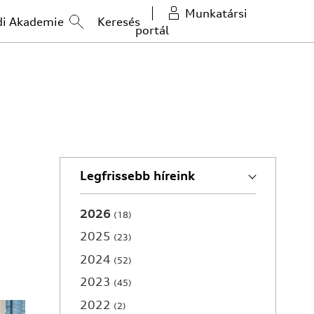
Munkatársi
di Akademie
portál
Legfrissebb híreink
2026
18
2025
23
2024
52
2023
45
2022
2