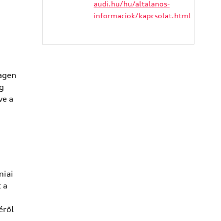
audi.hu/hu/altalanos-
informaciok/kapcsolat.html
wagen
g
ve a
miai
 a
éről