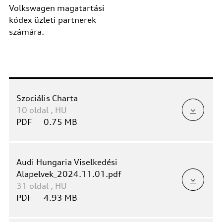
Volkswagen magatartási
kódex üzleti partnerek
számára.
Szociális Charta
10
oldal
,
HU
PDF
0.75 MB
Audi Hungaria Viselkedési
Alapelvek_2024.11.01.pdf
31
oldal
,
HU
PDF
4.93 MB