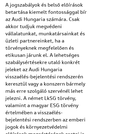
A jogszabályok és belső előírások
betartása kiemelt fontossággal bír
az Audi Hungaria számára. Csak
akkor tudjuk megvédeni
vállalatunkat, munkatársainkat és
üzleti partnereinket, ha a
törvényeknek megfelelően és
etikusan járunk el. A lehetséges
szabálysértésekre utaló konkrét
jeleket az Audi Hungaria
visszaélés-bejelentési rendszerén
keresztül vagy a konszern bármely
más erre szolgáló szervénél lehet
jelezni. A német LkSG törvény,
valamint a magyar ESG törvény
értelmében a visszaélés-
bejelentési rendszerben az emberi
jogok és környezetvédelmi