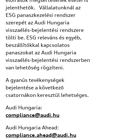
előírások megsértésének esetei is
jelenthetők. Vállalatunknál az
ESG panaszkezelési rendszer
szerepét az Audi Hungaria
visszaélés-bejelentési rendszere
tölti be. ESG releváns és egyéb,
beszállítókkal kapcsolatos
panaszokat az Audi Hungaria
visszaélés-bejelentési rendszerben
van lehetőség rögzíteni.
A gyanús tevékenységek
bejelentése a következő
csatornákon keresztül lehetséges.
Audi Hungaria:
compliance@audi.hu
Audi Hungaria Ahead:
compliance.ahead@audi.hu