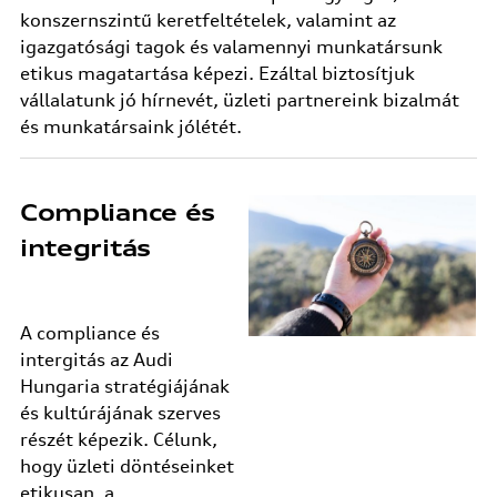
konszernszintű keretfeltételek, valamint az
igazgatósági tagok és valamennyi munkatársunk
etikus magatartása képezi. Ezáltal biztosítjuk
vállalatunk jó hírnevét, üzleti partnereink bizalmát
és munkatársaink jólétét.
Compliance és
integritás
A compliance és
intergitás az Audi
Hungaria stratégiájának
és kultúrájának szerves
részét képezik. Célunk,
hogy üzleti döntéseinket
etikusan, a