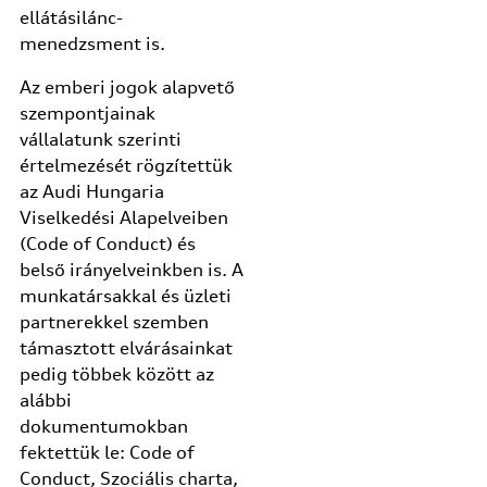
ellátásilánc-
menedzsment is.
Az emberi jogok alapvető
szempontjainak
vállalatunk szerinti
értelmezését rögzítettük
az Audi Hungaria
Viselkedési Alapelveiben
(Code of Conduct) és
belső irányelveinkben is. A
munkatársakkal és üzleti
partnerekkel szemben
támasztott elvárásainkat
pedig többek között az
alábbi
dokumentumokban
fektettük le: Code of
Conduct, Szociális charta,