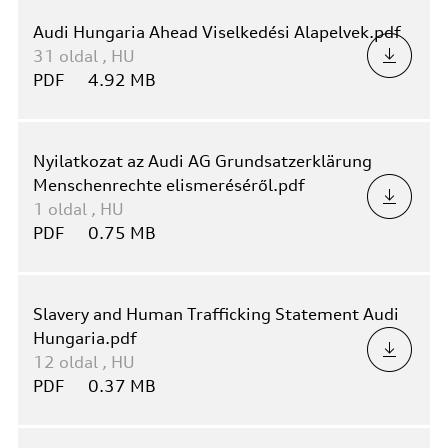
Audi Hungaria Ahead Viselkedési Alapelvek.pdf
31
oldal
,
HU
PDF
4.92 MB
Nyilatkozat az Audi AG Grundsatzerklärung
Menschenrechte elismeréséről.pdf
1
oldal
,
HU
PDF
0.75 MB
Slavery and Human Trafficking Statement Audi
Hungaria.pdf
12
oldal
,
HU
PDF
0.37 MB