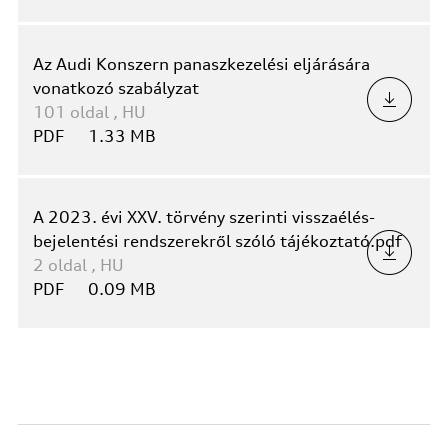
Az Audi Konszern panaszkezelési eljárására
vonatkozó szabályzat
101
oldal
,
HU
PDF
1.33 MB
A 2023. évi XXV. törvény szerinti visszaélés-
bejelentési rendszerekről szóló tájékoztató.pdf
2
oldal
,
HU
PDF
0.09 MB