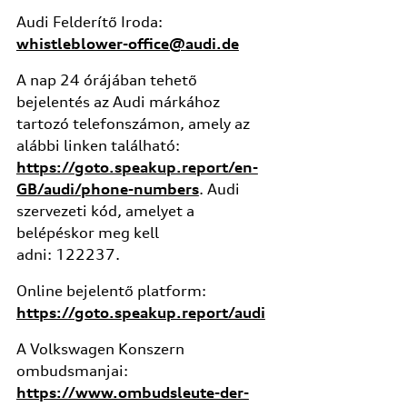
Audi Felderítő Iroda:
whistleblower-office@audi.de
A nap 24 órájában tehető
bejelentés az Audi márkához
tartozó telefonszámon, amely az
alábbi linken található:
https://goto.speakup.report/en-
GB/audi/phone-numbers
. Audi
szervezeti kód, amelyet a
belépéskor meg kell
adni: 122237.
Online bejelentő platform:
https://goto.speakup.report/audi
A Volkswagen Konszern
ombudsmanjai:
https://www.ombudsleute-der-