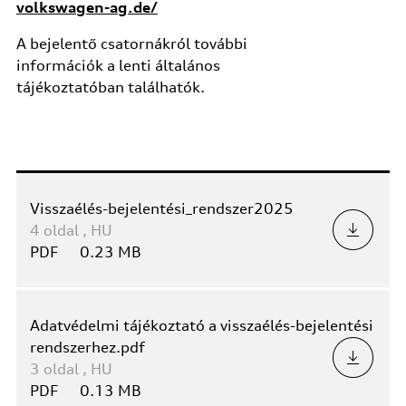
volkswagen-ag.de/
A bejelentő csatornákról további
információk a lenti általános
tájékoztatóban találhatók.
Visszaélés-bejelentési_rendszer2025
4
oldal
,
HU
PDF
0.23 MB
Adatvédelmi tájékoztató a visszaélés-bejelentési
rendszerhez.pdf
3
oldal
,
HU
PDF
0.13 MB