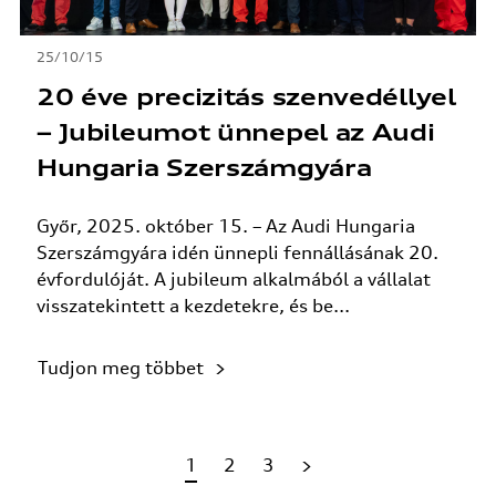
25/10/15
20 éve precizitás szenvedéllyel
– Jubileumot ünnepel az Audi
Hungaria Szerszámgyára
Győr, 2025. október 15. – Az Audi Hungaria
Szerszámgyára idén ünnepli fennállásának 20.
évfordulóját. A jubileum alkalmából a vállalat
visszatekintett a kezdetekre, és be...
Tudjon meg többet
1
2
3
>