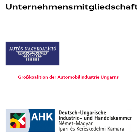
Unternehmensmitgliedschaf
Großkoalition der Automobilindustrie Ungarns