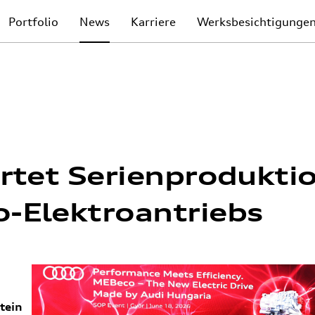
Portfolio
News
Karriere
Werksbesichtigunge
rtet Serienprodukti
-Elektroantriebs
tein