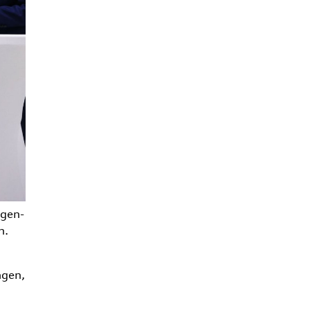
agen-
n.
agen,