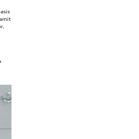
asis
damit
r.
e
n