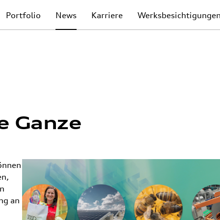
Portfolio
News
Karriere
Werksbesichtigunge
e Ganze
önnen
en,
on
ng an