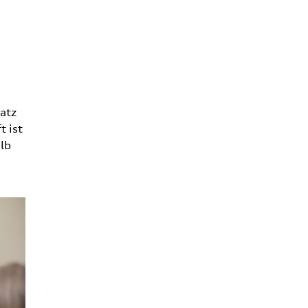
atz
t ist
alb