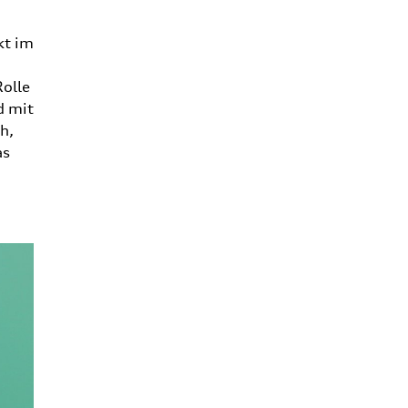
kt im
Rolle
d mit
h,
as