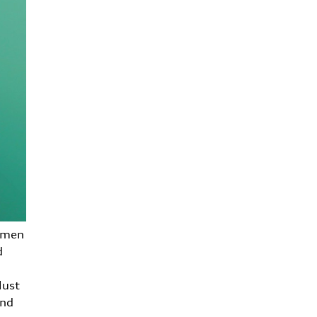
hemen
d
Must
und