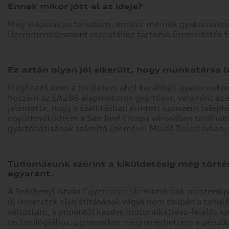
Ennek mikor jött el az ideje?
Még alapszakon tanultam, amikor mérnök gyakornoknak 
Üzemmenedzsment csapatához tartozva üzemeltetés fel
Ez aztán olyan jól sikerült, hogy munkatársa 
Méghozzá azon a területen, ahol korábban gyakornokos
hozzám az EA288 alapmotoros gyártósor, valamint az em
jelentette, hogy a szállításban érintett konszern telep
együttműködtem a San José Chiapa városában található 
gyártóbázisának számító üzemével Mladá Boleslavban, 
Tudomásunk szerint a kiküldetésig még törté
egyaránt.
A Széchenyi István Egyetemen járműmérnök mesterdiplo
új ismeretek elsajátításának vágya nem csupán a tanulá
váltottam, s onnantól kezdve motoralkatrész-felelős k
technológiához, ugyanakkor megismerhettem a pénzügy