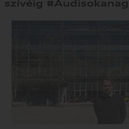
szívéig #Audisokanag