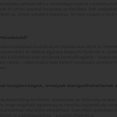
ze, amelyben példaértékű a munkakapcsolat és a kommuniká
rtak és szinte azonnal bevontak az életükbe. Sok szabadid
tball az, amely sokakkal összehoz. Itt nem csupán a focit
 feladataid?
ahol elsősorban koordinációs feladatokat látok el. Felele
 Programokért és ellátok egyfajta központi funkciót is. Sz
tékben különbözik más területek kontrollingjától – hiszen n
erv részei –, ebbe bizony bele kellett tanulnom, amelyre
tam.
ai tulajdonságok, amelyek elengedhetetlenek 
ség kontrolling területén, elsősorban az újdonság varázsa
om, hogy nagyfokú nyitottság és tanulási hajlandóság mi
yamatokat sikerüljön elsajátítani. Ezen felül szükséges k
tés is a boldoguláshoz – a család részéről is.