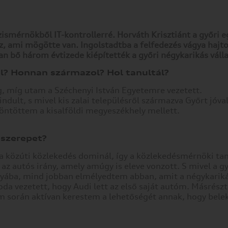
smérnökből IT-kontrollerré. Horváth Krisztiánt a győri 
z, ami mögötte van. Ingolstadtba a felfedezés vágya hajto
n bő három évtizede kiépítették a győri négykarikás válla
l? Honnan származol? Hol tanultál?
, míg utam a Széchenyi István Egyetemre vezetett.
dult, s mivel kis zalai településről származva Győrt jóva
öntöttem a kisalföldi megyeszékhely mellett.
 szerepet?
 közúti közlekedés dominál, így a közlekedésmérnöki ta
az autós irány, amely amúgy is eleve vonzott. S mivel a gy
nyába, mind jobban elmélyedtem abban, amit a négykarik
da vezetett, hogy Audi lett az első saját autóm. Másrészt 
m során aktívan kerestem a lehetőségét annak, hogy bele