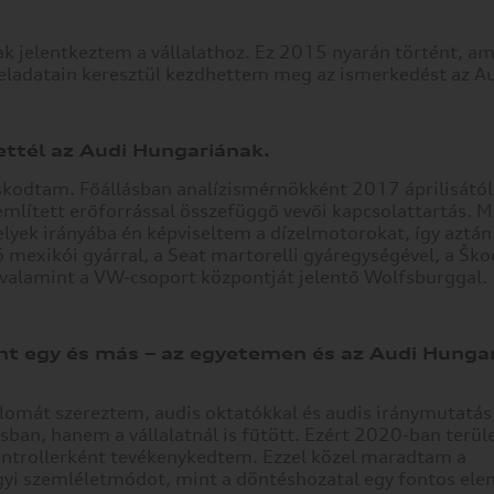
jelentkeztem a vállalathoz. Ez 2015 nyarán történt, am
adatain keresztül kezdhettem meg az ismerkedést az Aud
lettél az Audi Hungariának.
kodtam. Főállásban analízismérnökként 2017 áprilisától
lített erőforrással összefüggő vevői kapcsolattartás. M
helyek irányába én képviseltem a dízelmotorokat, így aztán
mexikói gyárral, a Seat martorelli gyáregységével, a Ško
valamint a VW-csoport központját jelentő Wolfsburggal.
nt egy és más – az egyetemen és az Audi Hungar
mát szereztem, audis oktatókkal és audis iránymutatás 
sban, hanem a vállalatnál is fűtött. Ezért 2020-ban terül
ontrollerként tevékenykedtem. Ezzel közel maradtam a
i szemléletmódot, mint a döntéshozatal egy fontos ele