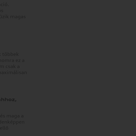
ció.
ős
 űzik magas
k többek
ámomra ez a
em csak a
 maximálisan
ahhoz,
 és maga a
ndenképpen
ellő