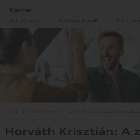
Karrier
Állásajánlatok
Mivel foglalkozunk?
Miért érd
Karrier
Állásajánlatok
Mivel foglalkozunk?
Miért érdemes?
Hallgatóknak/diákoknak
Karrier
Karrierhíreink
Horváth Krisztián: A zalai domboktól
Karrierhíreink
Horváth Krisztián: A 
Gyárlátogatás