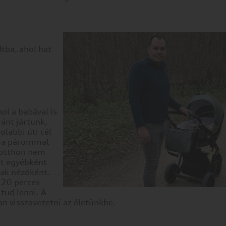
tba, ahol hat
?
ol a babával is
ránt jártunk,
olabbi úti cél
és a párommal
t otthon nem
rt egyébként
sak nézőként.
 20 perces
tud lenni. A
n visszavezetni az életünkbe.