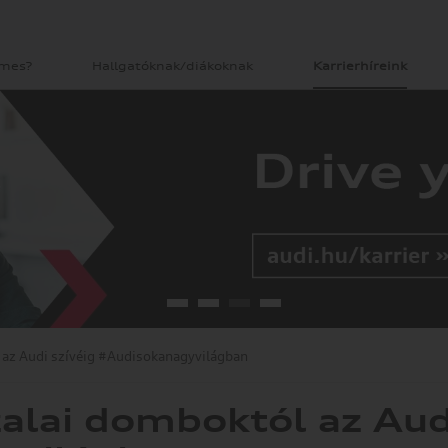
emes?
Hallgatóknak/diákoknak
Karrierhíreink
 az Audi szívéig #Audisokanagyvilágban
zalai domboktól az Aud