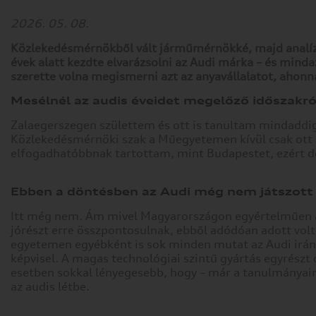
2026. 05. 08.
Közlekedésmérnökből vált járműmérnökké, majd analízi
évek alatt kezdte elvarázsolni az Audi márka – és minda
szerette volna megismerni azt az anyavállalatot, ahonna
Mesélnél az audis éveidet megelőző időszakró
Zalaegerszegen születtem és ott is tanultam mindaddig
Közlekedésmérnöki szak a Műegyetemen kívül csak ott in
elfogadhatóbbnak tartottam, mint Budapestet, ezért d
Ebben a döntésben az Audi még nem játszott
Itt még nem. Ám mivel Magyarországon egyértelműen a
jórészt erre összpontosulnak, ebből adódóan adott volt 
egyetemen egyébként is sok minden mutat az Audi irá
képvisel. A magas technológiai szintű gyártás egyrészt o
esetben sokkal lényegesebb, hogy – már a tanulmányai
az audis létbe.