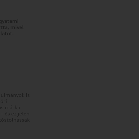
egyetemi
tta, mivel
latot.
l
nulmányok is
őri
ás márka
– és ez jelen
kóstolhassak