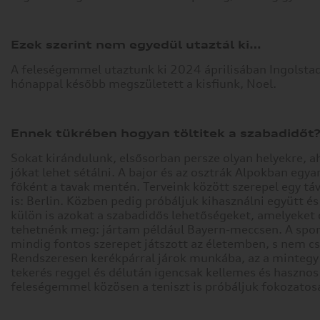
képes
Önnek
személyre
Ezek szerint nem egyedül utaztál ki…
szabottabb
internetélményt
A feleségemmel utaztunk ki 2024 áprilisában Ingolstad
nyújtani.
hónappal később megszületett a kisfiunk, Noel.
Ön
dönti
el,
Ennek tükrében hogyan töltitek a szabadidőt
hogy
engedélyezi-
Sokat kirándulunk, elsősorban persze olyan helyekre, ah
e
jókat lehet sétálni. A bajor és az osztrák Alpokban egya
meghatározott
főként a tavak mentén. Terveink között szerepel egy táv
típusú
is: Berlin. Közben pedig próbáljuk kihasználni együtt 
sütik
külön is azokat a szabadidős lehetőségeket, amelyeke
használatát.
tehetnénk meg: jártam például Bayern-meccsen. A spo
További
mindig fontos szerepet játszott az életemben, s nem c
részletekért
Rendszeresen kerékpárral járok munkába, az a mintegy
tekerés reggel és délután igencsak kellemes és hasznos 
vagy
feleségemmel közösen a teniszt is próbáljuk fokozatosa
az
alapértelmezett
beállítások