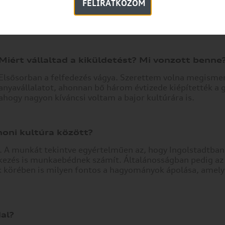
FELIRATKOZOM
affinitásom az új dolgok elsajátítása iránt, az akkor éppen
átstrukturálódó IT-kontrolling területét ajánlották szám
Ingolstadtban.
Miért vállaltad a kiküldetést? Mi vonzott benne
Elsősorban a felfedezés vágya. Szerettem volna megismer
anyavállalatot, ahonnan bő három évtizede kiépítették a g
ahogy nagyon kíváncsi voltam a bajor kultúrára is.
honi kultúra között?
k. A munkát tekintve egyértelműen az, hogy Ingolstadtba
tkezés is munkaebédnek számít. Általánosságban pedig az 
 körében is milyen fontos a hagyományok ápolása, amely
al?