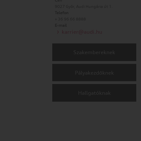
Cím
9027 Győr, Audi Hungária út 1.
Telefon
+ 36 96 66 8888
E-mail
karrier@audi.hu
Szakembereknek
Pályakezdőknek
Hallgatóknak