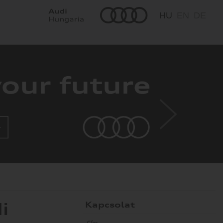
HU
EN
DE
i
Kapcsolat