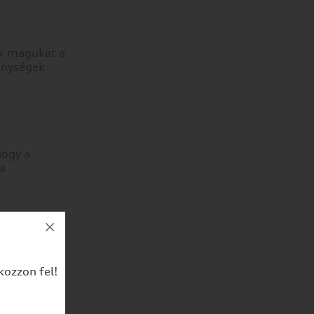
ák magukat a
enységek
hogy a
 a
kozzon fel!
am a
másik
an