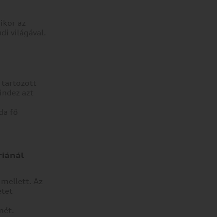
ikor az
i világával.
 tartozott
indez azt
da fő
iánál
mellett. Az
etet
mét.