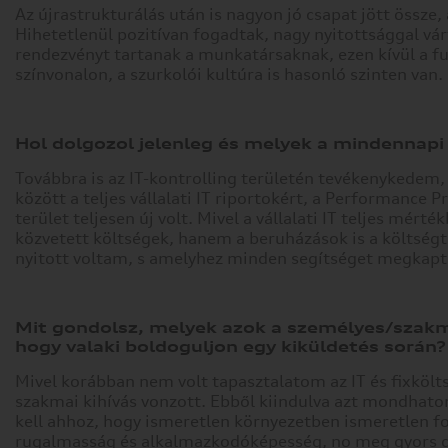
az
Az újrastrukturálás után is nagyon jó csapat jött öss
Ön
Hihetetlenül pozitívan fogadtak, nagy nyitottsággal vá
által
rendezvényt tartanak a munkatársaknak, ezen kívül a fu
használt
színvonalon, a szurkolói kultúra is hasonló szinten van.
eszközre
vagy
az
Hol dolgozol jelenleg és melyek a mindennapi
oldal
Továbbra is az IT-kontrolling területén tevékenykedem, 
elvárt
között a teljes vállalati IT riportokért, a Performance
működésének
terület teljesen új volt. Mivel a vállalati IT teljes mér
biztosítására.
közvetett költségek, hanem a beruházások is a költségt
Az
nyitott voltam, s amelyhez minden segítséget megkap
információ
általában
nem
alkalmas
Mit gondolsz, melyek azok a személyes/szakm
az
hogy valaki boldoguljon egy kiküldetés során?
Ön
Mivel korábban nem volt tapasztalatom az IT és fixkölt
közvetlen
szakmai kihívás vonzott. Ebből kiindulva azt mondhat
azonosítására,
kell ahhoz, hogy ismeretlen környezetben ismeretlen fol
de
rugalmasság és alkalmazkodóképesség, no meg gyors dön