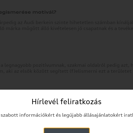
egismerése motivál?
rpedig az Audi berkein szinte hihetetlen számban kínálj
ő márka mögött álló kivételesen jó csapatnak és a tevék
a legnagyobb pozitívumnak, szakmai oldalról pedig azt, 
ki az elsők között segített (f)elismerni ezt a területet
Honnan és hogyan jött a kiküldetés lehetősége?
Hírlevél feliratkozás
szabott információkért és legújabb állásajánlatokért irat
Vezetőim felé jeleztem, hogy szívesen kipróbálnám mag
konszern másik telephelyén is, hogy az audis világot egy 
perspektívából is megismerhessem. Mivel tudták, hogy v